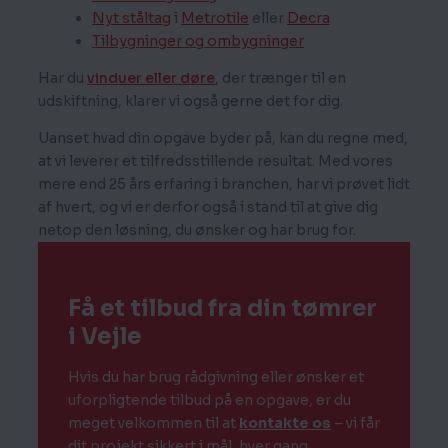
Nyt ståltag
i
Metrotile
eller
Decra
Tilbygninger og ombygninger
Har du
vinduer eller døre
, der trænger til en
udskiftning, klarer vi også gerne det for dig.
Uanset hvad din opgave byder på, kan du regne med,
at vi leverer et tilfredsstillende resultat. Med vores
mere end 25 års erfaring i branchen, har vi prøvet lidt
af hvert, og vi er derfor også i stand til at give dig
netop den løsning, du ønsker og har brug for.
Få et tilbud fra din tømrer
i Vejle
Hvis du har brug rådgivning eller ønsker et
uforpligtende tilbud på en opgave, er du
meget velkommen til at
kontakte os
– vi får
dit projekt sikkert i mål, hver gang.