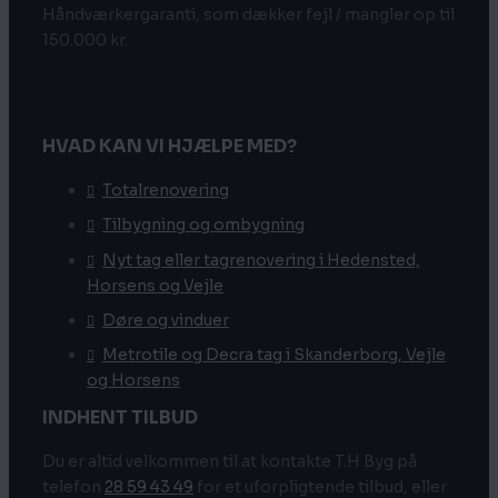
Håndværkergaranti, som dækker fejl / mangler op til
150.000 kr.
HVAD KAN VI HJÆLPE MED?
Totalrenovering
Tilbygning og ombygning
Nyt tag eller tagrenovering i Hedensted,
Horsens og Vejle
Døre og vinduer
Metrotile og Decra tag i Skanderborg, Vejle
og Horsens
INDHENT TILBUD
Du er altid velkommen til at kontakte T.H Byg på
telefon
28 59 43 49
for et uforpligtende tilbud, eller