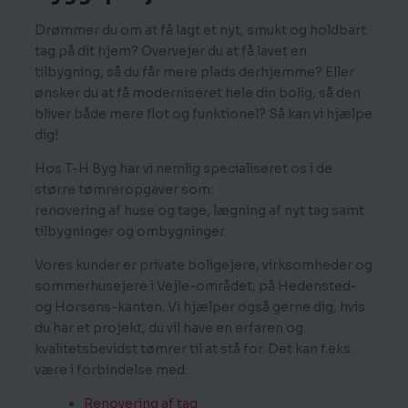
Drømmer du om at få lagt et nyt, smukt og holdbart
tag på dit hjem? Overvejer du at få lavet en
tilbygning, så du får mere plads derhjemme? Eller
ønsker du at få moderniseret hele din bolig, så den
bliver både mere flot og funktionel? Så kan vi hjælpe
dig!
Hos T-H Byg har vi nemlig specialiseret os i de
større tømreropgaver som:
renovering af huse og tage, lægning af nyt tag samt
tilbygninger og ombygninger.
Vores kunder er private boligejere, virksomheder og
sommerhusejere i Vejle-området, på Hedensted-
og Horsens-kanten. Vi hjælper også gerne dig, hvis
du har et projekt, du vil have en erfaren og
kvalitetsbevidst tømrer til at stå for. Det kan f.eks.
være i forbindelse med:
Renovering af tag