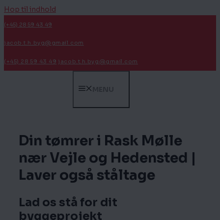
Hop til indhold
(+45) 28 59 43 49
jacob.t.h.byg@gmail.com
(+45) 28 59 43 49
jacob.t.h.byg@gmail.com
MENU
Din tømrer i Rask Mølle
nær Vejle og Hedensted |
Laver også ståltage
Lad os stå for dit
byggeprojekt