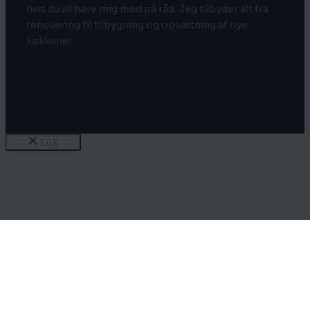
hvis du vil have mig med på råd. Jeg tilbyder alt fra
renovering til tilbygning og opsætning af nye
køkkener.
Luk