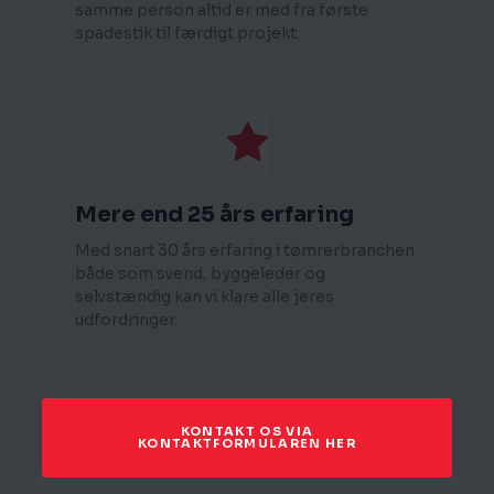
samme person altid er med fra første
spadestik til færdigt projekt.
Mere end 25 års erfaring
Med snart 30 års erfaring i tømrerbranchen
både som svend, byggeleder og
selvstændig kan vi klare alle jeres
udfordringer.
KONTAKT OS VIA
KONTAKTFORMULAREN HER