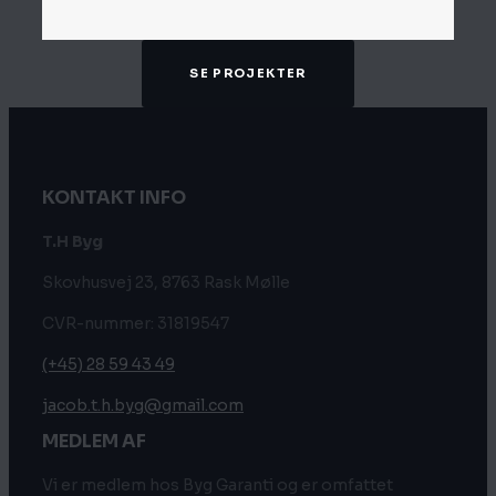
SE PROJEKTER
KONTAKT INFO
T.H Byg
Skovhusvej 23, 8763 Rask Mølle
CVR-nummer: 31819547
(+45) 28 59 43 49
jacob.t.h.byg@gmail.com
MEDLEM AF
Vi er medlem hos Byg Garanti og er omfattet