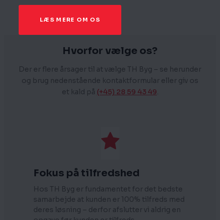
LÆS MERE OM OS
Hvorfor vælge os?
Der er flere årsager til at vælge TH Byg – se herunder
og brug nedenstående kontaktformular eller giv os
et kald på
(+45) 28 59 43 49
.
Fokus på tilfredshed
Hos TH Byg er fundamentet for det bedste
samarbejde at kunden er 100% tilfreds med
deres løsning – derfor afslutter vi aldrig en