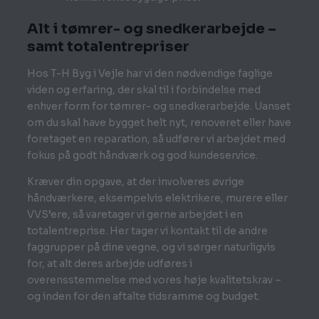
Alt i tømrer- og snedkerarbejde –
samt totalentrepriser
Hos T-H Byg i Vejle har vi den nødvendige faglige
viden og erfaring, der skal til i forbindelse med
enhver form for tømrer- og snedkerarbejde. Uanset
om du skal have bygget helt nyt, renoveret eller have
foretaget en reparation, så udfører vi arbejdet med
fokus på godt håndværk og god kundeservice.
Kræver din opgave, at der involveres øvrige
håndværkere, eksempelvis elektrikere, murere eller
VVS’ere, så varetager vi gerne arbejdet i en
totalentreprise. Her tager vi kontakt til de andre
faggrupper på dine vegne, og vi sørger naturligvis
for, at alt deres arbejde udføres i
overensstemmelse med vores høje kvalitetskrav –
og inden for den aftalte tidsramme og budget.