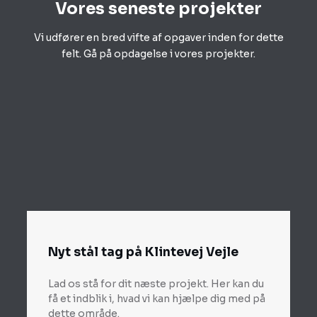
Vores seneste projekter
Vi udfører en bred vifte af opgaver inden for dette
felt. Gå på opdagelse i vores projekter.
Nyt stål tag på Klintevej Vejle
Lad os stå for dit næste projekt. Her kan du
få et indblik i, hvad vi kan hjælpe dig med på
dette område.